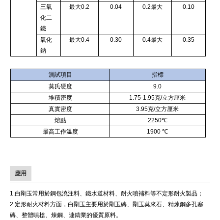
三氧
最大0.2
0.04
0.2最大
0.10
化二
鐵
氧化
最大0.4
0.30
0.4最大
0.35
鈉
測試項目
指標
莫氏硬度
9.0
堆積密度
1.75-1.95克/立方厘米
真實密度
3.95克/立方厘米
熔點
2250℃
最高工作溫度
1900
℃
海特電熔剛玉，白電熔剛玉，白電熔剛玉，白電熔剛玉。
應用
1.白剛玉常用於鋼包澆注料、鐵水道材料、耐火噴補料等不定形耐火製品；
2.定形耐火材料方面，白剛玉主要用於剛玉磚、剛玉莫來石、精煉鋼多孔塞
磚、整體噴槍、煉鋼、連鑄業的優質原料。