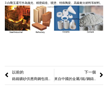
3.白剛玉還可作為拋光、精密鑄造、噴塗、特殊陶瓷、高級耐火材料等材料。
以前的
下一個
鉻鐵礦砂供應商鋼包填充砂AFS30-35鉻鐵礦砂
來自中國的金屬/鐵/鋼鑄造鉻鐵礦砂