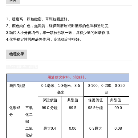
0-1mm耐火白剛玉
1、硬度高、顆粒緻密。單顆粒圓度好。
2、顏色純白色，無雜質，確保耐磨層或耐磨紙的色澤和透明度。
3.顆粒大小分佈均勻，單一顆粒形狀一致，具有少量的耐磨作用。
4.化學穩定性與酸鹼無作用，高溫穩定性很好。
物理化學
1-3
公厘耐火白剛玉
用於耐火材料、澆注料。
屬性/類型
0-1毫米、1-3毫米、3-5
0-100、0-200、0-320
毫米
目
保證價值
典型值
保證價值
典型值
化學成
三氧
99.0 分鐘
99.5
98.5分鐘
99.0
分
化二
鋁
二氧
最大0.4
0.06
0.3最大
0.08
化矽