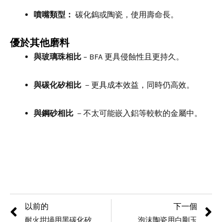
噴嘴類型：
碳化鎢或陶瓷，使用壽命長。
優於其他磨料
與玻璃珠相比
– BFA 更具侵蝕性且更持久。
與碳化矽相比
－更具成本效益，同時仍高效。
與鋼砂相比
－不太可能嵌入鋁等較軟的金屬中。
以前的
下一個
耐火坩堝用黑碳化矽
泡沫陶瓷用白剛玉