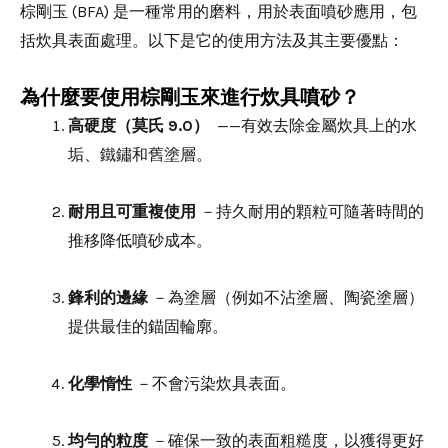
棕剛玉 (BFA) 是一種常用的磨料，用於表面噴砂應用，包
括炊具表面處理。以下是它的使用方法及其主要優點：
為什麼要使用棕剛玉來進行炊具噴砂？
高硬度（莫氏 9.0）
——有效去除金屬炊具上的水
垢、鐵鏽和舊塗層。
耐用且可重複使用
－持久耐用的顆粒可隨著時間的
推移降低噴砂成本。
鋒利的邊緣
－為塗層（例如不沾塗層、陶瓷塗層）
提供最佳的錨固輪廓。
化學惰性
－不會污染炊具表面。
均勻的粒度
－確保一致的表面粗糙度，以獲得更好