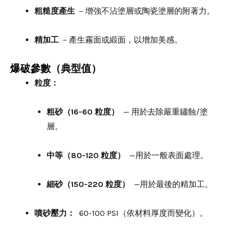
粗糙度產生
－增強不沾塗層或陶瓷塗層的附著力。
精加工
－產生霧面或緞面，以增加美感。
爆破參數（典型值）
粒度：
粗砂（16-60 粒度）
— 用於去除嚴重鏽蝕/塗
層。
中等（80-120 粒度）
—用於一般表面處理。
細砂（150-220 粒度）
—用於最後的精加工。
噴砂壓力：
60-100 PSI（依材料厚度而變化）。