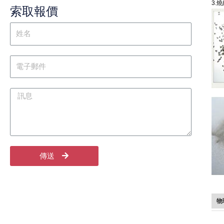
3.
索取報價
傳送
物
棕色剛