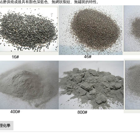
燒結磨俱燒成後具有顏色深藍色、無網狀裂紋、無鏽斑的特性。
理化學
玉磨料/BFA/棕色剛玉 棕剛玉磨料/BFA/棕色剛玉