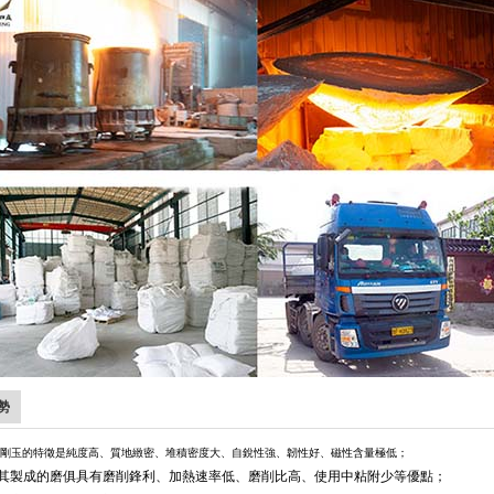
勢
棕剛玉的特徵是純度高、質地緻密、堆積密度大、自銳性強、韌性好、磁性含量極低；
用其製成的磨俱具有磨削鋒利、加熱速率低、磨削比高、使用中粘附少等優點；