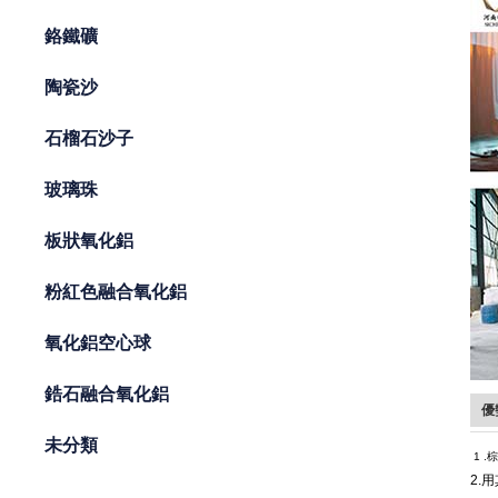
鉻鐵礦
陶瓷沙
石榴石沙子
玻璃珠
板狀氧化鋁
粉紅色融合氧化鋁
氧化鋁空心球
鋯石融合氧化鋁
優
未分類
1
.
2.