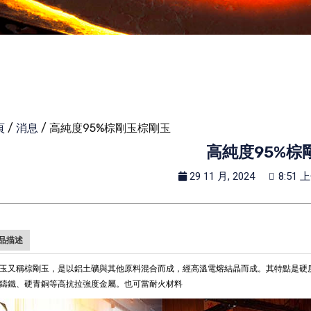
頁
/
消息
/ 高純度95%棕剛玉棕剛玉
高純度95%棕
29 11 月, 2024
8:51 
品描述
玉又稱棕剛玉，是以鋁土礦與其他原料混合而成，經高溫電熔結晶而成。其特點是硬
鑄鐵、硬青銅等高抗拉強度金屬。也可當耐火材料