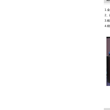
1.
2、
3.
4.