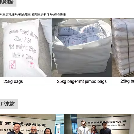
裝與運輸
玉磨料/BFA/棕色剛玉 棕剛玉磨料/BFA/棕色剛玉
客戶來訪