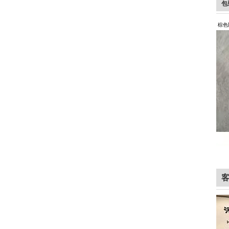
包
棕色剛