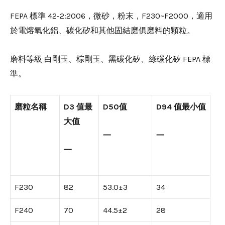
FEPA 標準 42-2:2006，微砂，粉末，F230~F2000，適用
於電熔氧化鋁、碳化矽和其他固結磨俱磨料的顆粒。
磨料等級 白剛玉、棕剛玉、黑碳化矽、綠碳化矽 FEPA 標
準。
磨粒
名稱
D3 值最
D50值
D94 值最小值
大值
一
一
一
F230
82
53.0±3
34
F240
70
44.5±2
28