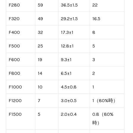
F280
59
36.5±1.5
22
F320
49
29.2±1.5
16.5
F400
32
17.3±1
8
F500
25
12.8±1
5
F600
19
9.3±1
3
F800
14
6.5±1
2
F1000
10
4.5±0.8
1
F1200
7
3.0±0.5
1（80%時）
F1500
5
2.0±0.4
0.8（80%
時）