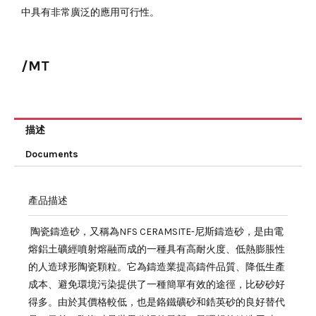
中具有非常廣泛的應用可行性。
/MT
描述
Documents
產品描述
陶瓷鑄造砂，又稱為NFS CERAMSITE-尼斯鑄造砂，是由電
熔鋁土礦經噴射熔融而成的一種具有高耐火度、低熱膨脹性
的人造球形陶瓷顆粒。它為鑄造業提高鑄件品質、降低生產
成本、避免環境污染提供了一種簡單有效的途徑，比矽砂好
得多。由於其價格較低，也是鉻鐵礦砂和鋯英砂的良好替代