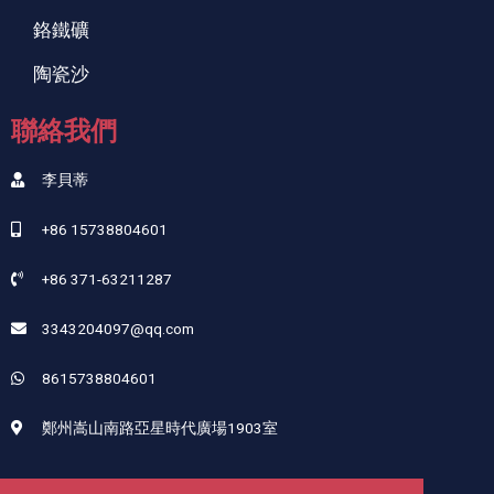
鉻鐵礦
陶瓷沙
聯絡我們
李貝蒂
+86 15738804601
+86 371-63211287
3343204097@qq.com
8615738804601
鄭州嵩山南路亞星時代廣場1903室