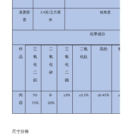
真實
密
3.4克/
立方厘
稜角度
度
米
化學成分
作
三
二
三
二氧
高的
氧化鎂
品
氧
氧
氧
化鈦
化
化
化
二
矽
二
鋁
鐵
內
70-
8-
≤3%
≤3.5%
≤0.45%
≤0.35%
容
75%
20%
尺寸分佈