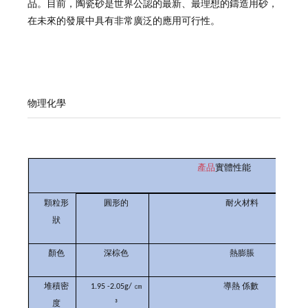
品。目前，陶瓷砂是世界公認的最新、最理想的鑄造用砂，
在未來的發展中具有非常廣泛的應用可行性。
物理化學
產品
實體性能
顆粒
圓形
形
的
耐火材料
狀
顏色
深棕色
熱膨脹
堆積
密
1.95 -2.05g/
㎝
導熱
係數
度
³