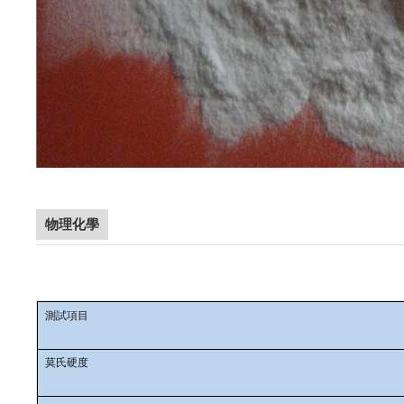
物理化學
磨料中的白剛玉/白剛玉/白氧化鋁
測試項目
莫氏硬度