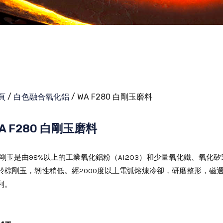
頁
/
白色融合氧化鋁
/ WA F280 白剛玉磨料
A F280 白剛玉磨料
剛玉是由98%以上的工業氧化鋁粉（Al2O3）和少量氧化鐵、氧
於棕剛玉，韌性稍低。經2000度以上電弧熔煉冷卻，研磨整形，磁
利。