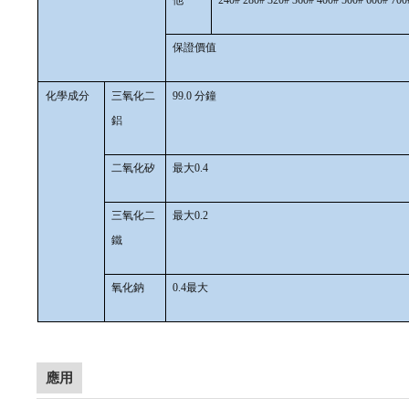
保證價值
化學成分
三氧化二
99.0 分鐘
鋁
二氧化矽
最大0.4
三氧化二
最大0.2
鐵
氧化鈉
0.4最大
應用