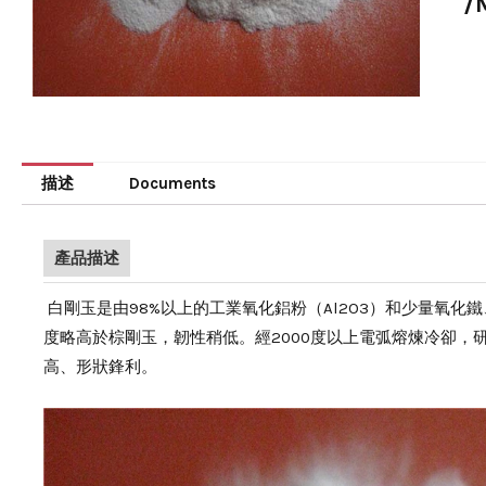
/
描述
Documents
產品描述
白剛玉是由98%以上的工業氧化鋁粉（Al2O3）和少量氧
度略高於棕剛玉，韌性稍低。經2000度以上電弧熔煉冷卻
高、形狀鋒利。