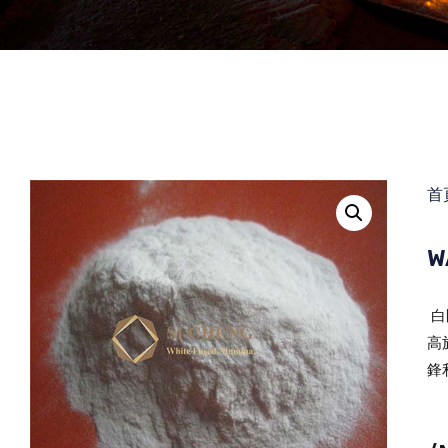
首
W
白
高
鋒